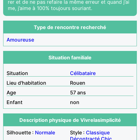
rer et de ne pas refaire la même erreur et quand j’ai
me, j’aime à 100% toujours souriant.
Type de rencontre recherché
Amoureuse
Situation familiale
Situation
Célibataire
Lieu d'habitation
Rouen
Age
57 ans
Enfant
non
Description physique de Vivrelasimplicité
Silhouette :
Normale
Style :
Classique
Décontracté
Chic