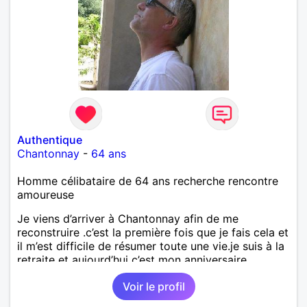
Authentique
Chantonnay
-
64 ans
Homme célibataire de 64 ans recherche rencontre
amoureuse
Je viens d’arriver à Chantonnay afin de me
reconstruire .c’est la première fois que je fais cela et
il m’est difficile de résumer toute une vie.je suis à la
retraite et aujourd’hui c’est mon anniversaire
!J’aimerais rencontrer quelqu’un qui partage les
Voir le profil
mêmes valeurs qui font de quelqu’un un être humain