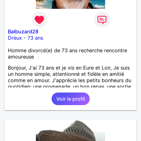
Balbuzard28
Dreux
-
73 ans
Homme divorcé(e) de 73 ans recherche rencontre
amoureuse
Bonjour, J'ai 73 ans et je vis en Eure et Loir, Je suis
un homme simple, attentionné et fidèle en amitié
comme en amour. J'apprécie les petits bonheurs du
quotidien; une promenade, un bon repas, une sortie,
une discision agréable ou un moment de détente à
Voir le profil
deux. Je souhaite rencontrer une femme douce,
honnête et bienveillante, avec qui partager des
moments de complicité, de rire et de confiance. Je
crois qu'une belle relation commence souvent par
une belle amitié et qu'il n'est jamais trop tard pour
écrire une nouvelle histoire. Si vous aimez les
échanges sincères, les valeurs de respect et de