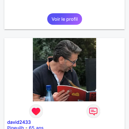
Voir le profil
david2433
Pineuilh
-
65 ans