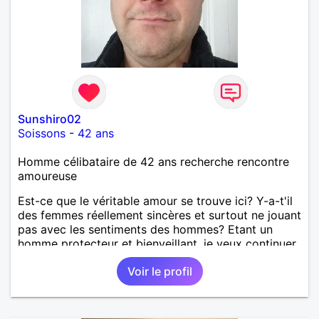
Sunshiro02
Soissons
-
42 ans
Homme célibataire de 42 ans recherche rencontre
amoureuse
Est-ce que le véritable amour se trouve ici? Y-a-t'il
des femmes réellement sincères et surtout ne jouant
pas avec les sentiments des hommes? Etant un
homme protecteur et bienveillant, je veux continuer
d'y croire et pouvoir enfin former la petite famille
Voir le profil
que je désir temps. Faux profil, profiteuse et autres
joyeuseté passer votre chemin, vous ne
m'intéressez pas du tout!