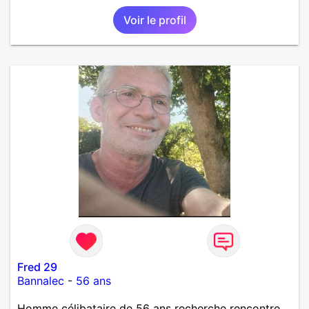
une discision agréable ou un moment de détente à
Voir le profil
deux. Je souhaite rencontrer une femme douce,
honnête et bienveillante, avec qui partager des
moments de complicité, de rire et de confiance. Je
crois qu'une belle relation commence souvent par
une belle amitié et qu'il n'est jamais trop tard pour
écrire une nouvelle histoire. Si vous aimez les
échanges sincères, les valeurs de respect et de
simplicité, nous pourrions faire connaissance autour
d'un café suivi d'une balade, sans précipitation et
laisser le temps faire le reste. Au plaisir de vous lire.
Fred 29
Bannalec
-
56 ans
Homme célibataire de 56 ans recherche rencontre