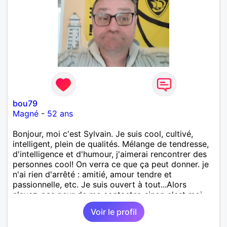
bou79
Magné
-
52 ans
Bonjour, moi c'est Sylvain. Je suis cool, cultivé,
intelligent, plein de qualités. Mélange de tendresse,
d'intelligence et d'humour, j'aimerai rencontrer des
personnes cool! On verra ce que ça peut donner. je
n'ai rien d'arrêté : amitié, amour tendre et
passionnelle, etc. Je suis ouvert à tout...Alors
n'ayez-pas peur de me contacter, sinon c'est moi
qui le ferais!!!!!!!!!!!!! Ou peut-être pas! je suis
Voir le profil
100000000000 vrai.