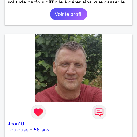
solitude parfois difficile à gérer ainsi que casser le
vague à l’âme. L’amitié reste extrêmement
Voir le profil
importante à mes yeux mais peut se décliner en des
sentiments plus puissants. « Le temps fera son
œuvre » disait Arthur Schopenhauer, philosophe
allemand que j’adore. J’aime discuter sans pour
autant être trop locace. Je suis bourré de qualités
avec très peu de défauts. Je suis altruiste,
bienveillant, empathique, attentionné, honnête,
respectueux, doux de caractère et compréhensif : je
laisse « glisser » beaucoup de choses. Mais ne vous
m’éprenez pas Mesdames, si une personne que
j’aime me trahit une fois, il n’y aura pas de seconde
chance et je l’effacerai à « vitam eternam ».
Néanmoins, je suis un tout petit peu maniaque ainsi
qu’impatient. J’essaye de faire des efforts. Rien de
bien dramatique ! Du moins je le pense……Je suis un
homme facile à vivre. À vous si vous le souhaitez,
d’apprendre à me connaître davantage. J’en serai
ravi….A très bientôt je l’espère.
Jean19
Toulouse
-
56 ans