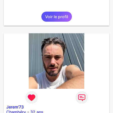
Voir le profil
Jerem’73
Chambéry
-
32 ans