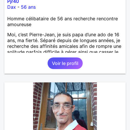
Pjr40
Dax
-
56 ans
Homme célibataire de 56 ans recherche rencontre
amoureuse
Moi, c’est Pierre-Jean, je suis papa d’une ado de 16
ans, ma fierté. Séparé depuis de longues années, je
recherche des affinités amicales afin de rompre une
solitude parfois difficile à gérer ainsi que casser le
vague à l’âme. L’amitié reste extrêmement
Voir le profil
importante à mes yeux mais peut se décliner en des
sentiments plus puissants. « Le temps fera son
œuvre » disait Arthur Schopenhauer, philosophe
allemand que j’adore. J’aime discuter sans pour
autant être trop locace. Je suis bourré de qualités
avec très peu de défauts. Je suis altruiste,
bienveillant, empathique, attentionné, honnête,
respectueux, doux de caractère et compréhensif : je
laisse « glisser » beaucoup de choses. Mais ne vous
m’éprenez pas Mesdames, si une personne que
j’aime me trahit une fois, il n’y aura pas de seconde
chance et je l’effacerai à « vitam eternam ».