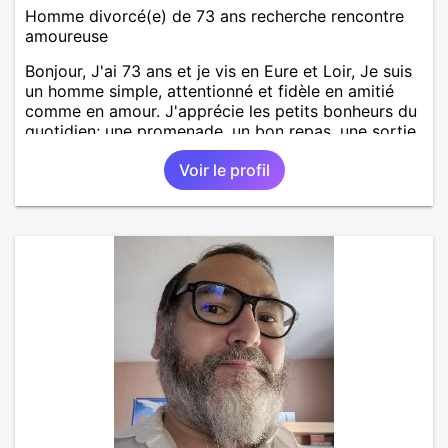
Homme divorcé(e) de 73 ans recherche rencontre
amoureuse
Bonjour, J'ai 73 ans et je vis en Eure et Loir, Je suis
un homme simple, attentionné et fidèle en amitié
comme en amour. J'apprécie les petits bonheurs du
quotidien; une promenade, un bon repas, une sortie,
une discision agréable ou un moment de détente à
Voir le profil
deux. Je souhaite rencontrer une femme douce,
honnête et bienveillante, avec qui partager des
moments de complicité, de rire et de confiance. Je
crois qu'une belle relation commence souvent par
une belle amitié et qu'il n'est jamais trop tard pour
écrire une nouvelle histoire. Si vous aimez les
échanges sincères, les valeurs de respect et de
simplicité, nous pourrions faire connaissance autour
d'un café suivi d'une balade, sans précipitation et
laisser le temps faire le reste. Au plaisir de vous lire.