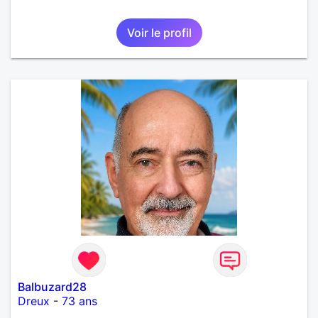
Voir le profil
Balbuzard28
Dreux
-
73 ans