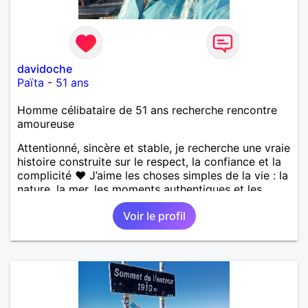
davidoche
Païta
-
51 ans
Homme célibataire de 51 ans recherche rencontre
amoureuse
Attentionné, sincère et stable, je recherche une vraie
histoire construite sur le respect, la confiance et la
complicité ❤️ J’aime les choses simples de la vie : la
nature, la mer, les moments authentiques et les
personnes au grand cœur 🌊🌿 Très câlin et
Voir le profil
affectueux, j’adore les petits moments de tendresse
et les calinous réguliers 😊❤️ La solitude finit parfois
par peser, alors si tu es en Nouvelle-Calédonie et
que tu crois encore à un amour vrai, prenons le
temps de discuter… et laissons l’avenir nous guider
🌹