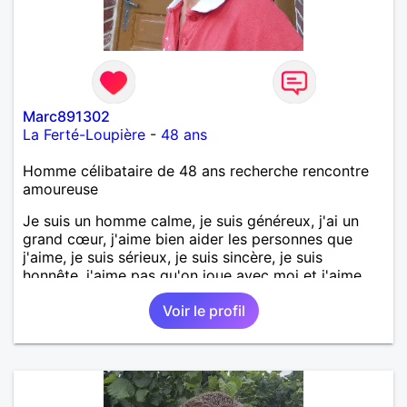
Néanmoins, je suis un tout petit peu maniaque ainsi
qu’impatient. J’essaye de faire des efforts. Rien de
bien dramatique ! Du moins je le pense……Je suis un
homme facile à vivre. À vous si vous le souhaitez,
d’apprendre à me connaître davantage. J’en serai
ravi….A très bientôt je l’espère.
Marc891302
La Ferté-Loupière
-
48 ans
Homme célibataire de 48 ans recherche rencontre
amoureuse
Je suis un homme calme, je suis généreux, j'ai un
grand cœur, j'aime bien aider les personnes que
j'aime, je suis sérieux, je suis sincère, je suis
honnête, j'aime pas qu'on joue avec moi et j'aime
pas les mensonges. Je cherche une relation
Voir le profil
amoureuse et sérieuse.