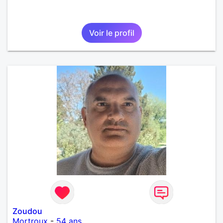
Voir le profil
Zoudou
Mortroux
-
54 ans