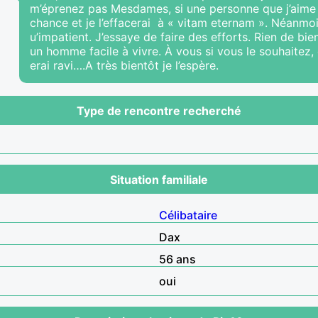
m’éprenez pas Mesdames, si une personne que j’aime m
chance et je l’effacerai à « vitam eternam ». Néanmoi
u’impatient. J’essaye de faire des efforts. Rien de b
un homme facile à vivre. À vous si vous le souhaitez,
erai ravi….A très bientôt je l’espère.
Type de rencontre recherché
Situation familiale
Célibataire
Dax
56 ans
oui