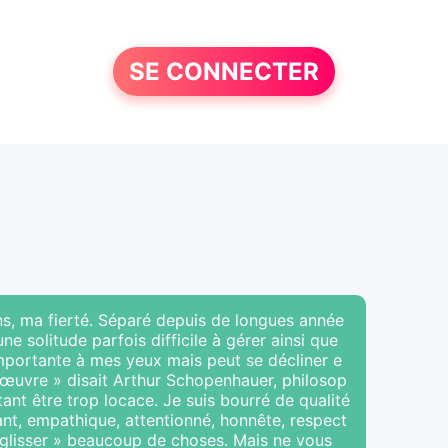
SE CONNECTER
ans, ma fierté. Séparé depuis de longues année
ne solitude parfois difficile à gérer ainsi que
importante à mes yeux mais peut se décliner e
 œuvre » disait Arthur Schopenhauer, philosop
ant être trop locace. Je suis bourré de qualité
llant, empathique, attentionné, honnête, respect
« glisser » beaucoup de choses. Mais ne vous