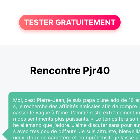
TESTER GRATUITEMENT
Rencontre Pjr40
Moi, c’est Pierre-Jean, je suis papa d’une ado de 16 
s, je recherche des affinités amicales afin de rompre u
casser le vague à l’âme. L’amitié reste extrêmement 
n des sentiments plus puissants. « Le temps fera son
he allemand que j’adore. J’aime discuter sans pour aut
s avec très peu de défauts. Je suis altruiste, bienvei
ueux, doux de caractère et compréhensif : je laisse 