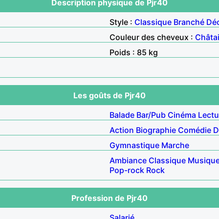
Description physique de Pjr40
Style :
Classique
Branché
Déc
Couleur des cheveux :
Châta
Poids : 85 kg
Les goûts de Pjr40
Balade
Bar/Pub
Cinéma
Lectu
Action
Biographie
Comédie
D
Gymnastique
Marche
Ambiance
Classique
Musique
Pop-rock
Rock
Profession de Pjr40
Salarié