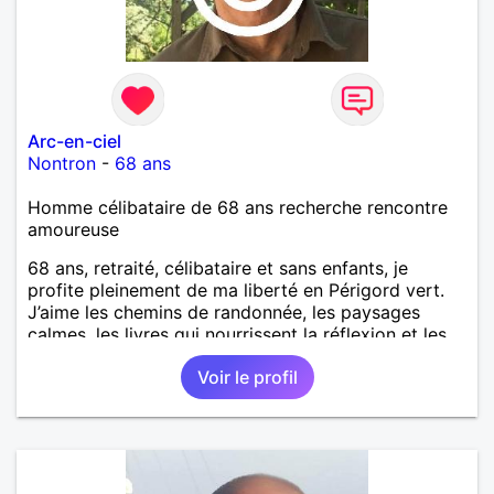
Arc-en-ciel
Nontron
-
68 ans
Homme célibataire de 68 ans recherche rencontre
amoureuse
68 ans, retraité, célibataire et sans enfants, je
profite pleinement de ma liberté en Périgord vert.
J’aime les chemins de randonnée, les paysages
calmes, les livres qui nourrissent la réflexion et les
échanges humains qui ont du sens. Je ne cherche
Voir le profil
pas une histoire compliquée, mais une relation vraie,
faite de complicité, de rires, de sorties simples et
de moments partagés sans pression. La curiosité et
la bienveillance sont pour moi essentielles.