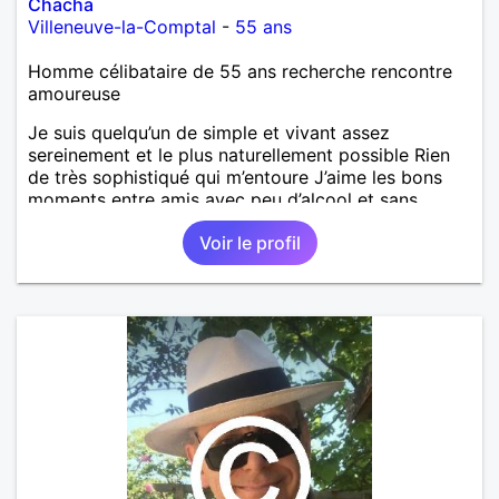
Chacha
Villeneuve-la-Comptal
-
55 ans
Homme célibataire de 55 ans recherche rencontre
amoureuse
Je suis quelqu’un de simple et vivant assez
sereinement et le plus naturellement possible Rien
de très sophistiqué qui m’entoure J’aime les bons
moments entre amis avec peu d’alcool et sans
cigarettes 😊 Je recherche une sincère amitié voir
Voir le profil
plus mais après deux séparations j’ai du mal à croire
à un vrai amour🤔