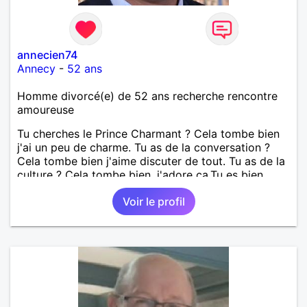
annecien74
Annecy
-
52 ans
Homme divorcé(e) de 52 ans recherche rencontre
amoureuse
Tu cherches le Prince Charmant ? Cela tombe bien
j'ai un peu de charme. Tu as de la conversation ?
Cela tombe bien j'aime discuter de tout. Tu as de la
culture ? Cela tombe bien, j'adore ça.Tu es bien
dans ta tête et tes baskets ? Je préfère merci.Tu es
Voir le profil
charmante, belle ? Là tu as tout de la femme
parfaite !!!