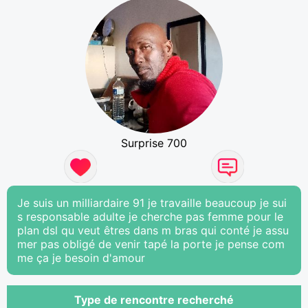
Surprise 700
Je suis un milliardaire 91 je travaille beaucoup je sui
s responsable adulte je cherche pas femme pour le
plan dsl qu veut êtres dans m bras qui conté je assu
mer pas obligé de venir tapé la porte je pense com
me ça je besoin d'amour
Type de rencontre recherché