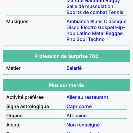
Marche
Natation
Rugby
Salle de musculation
Sports de combat
Tennis
Musiques
Ambiance
Blues
Classique
Disco
Electro
Gospel
Hip-
hop
Latino
Métal
Reggae
Rnb
Soul
Techno
Profession de Surprise 700
Métier
Salarié
Plus sur ma vie
Activité préférée
Aller au restaurant
Signe astrologique
Capricorne
Origine
Africaine
Alcool
Non renseigné