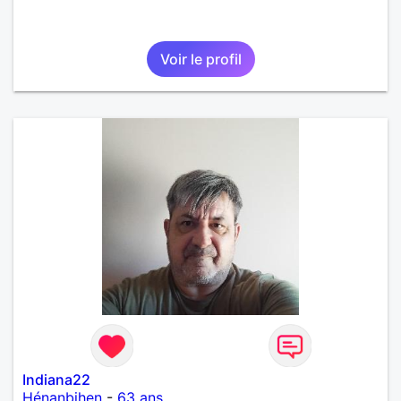
Voir le profil
Indiana22
Hénanbihen
-
63 ans