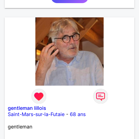
gentleman lillois
Saint-Mars-sur-la-Futaie
-
68 ans
gentleman