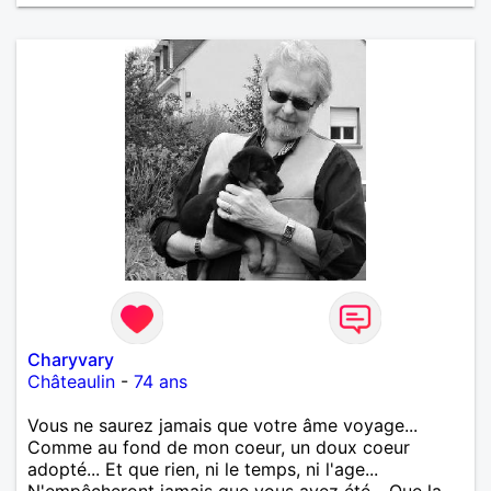
Charyvary
Châteaulin
-
74 ans
Vous ne saurez jamais que votre âme voyage...
Comme au fond de mon coeur, un doux coeur
adopté... Et que rien, ni le temps, ni l'age...
N'empêcheront jamais que vous ayez été... Que la