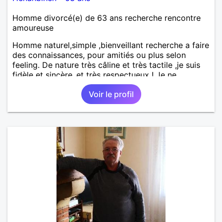
Homme divorcé(e) de 63 ans recherche rencontre
amoureuse
Homme naturel,simple ,bienveillant recherche a faire
des connaissances, pour amitiés ou plus selon
feeling. De nature très câline et très tactile ,je suis
fidèle et sincère.,et très respectueux ! Je ne
supporte pas le mensonge.Rien ne vaut une vraie
Voir le profil
rencontre,pour échanger en toute simplicité,j'ai du
mal à prolonger des échanges virtuels Je suis plutôt
attiré par des femmes ayant la cinquantaine ,belles
dans leurs têtes et dans leurs corps. Féminines
naturellement ,sans fards ,ni excès A vous de jouer
Mesdames 😉