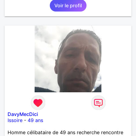
Voir le profil
DavyMecDici
Issoire
-
49 ans
Homme célibataire de 49 ans recherche rencontre