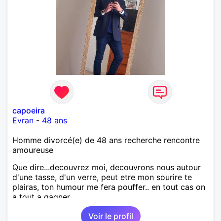
capoeira
Evran
-
48 ans
Homme divorcé(e) de 48 ans recherche rencontre
amoureuse
Que dire...decouvrez moi, decouvrons nous autour
d'une tasse, d'un verre, peut etre mon sourire te
plairas, ton humour me fera pouffer.. en tout cas on
a tout a gagner.
Voir le profil