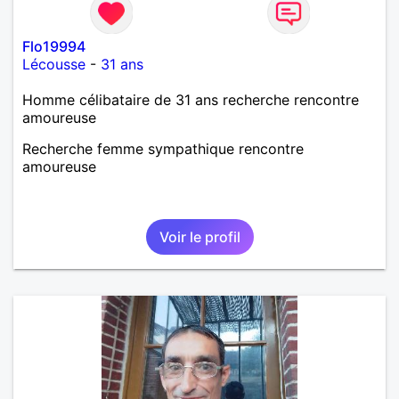
Flo19994
Lécousse
-
31 ans
Homme célibataire de 31 ans recherche rencontre
amoureuse
Recherche femme sympathique rencontre
amoureuse
Voir le profil