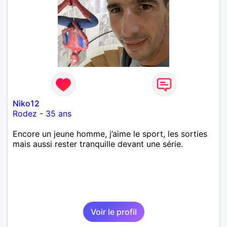
Niko12
Rodez
-
35 ans
Encore un jeune homme, j’aime le sport, les sorties
mais aussi rester tranquille devant une série.
Voir le profil