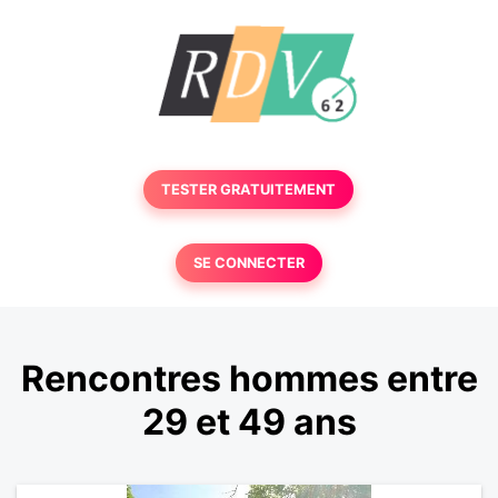
TESTER GRATUITEMENT
SE CONNECTER
Rencontres hommes entre
29 et 49 ans