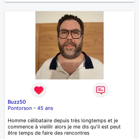
Buzz50
Pontorson
-
45 ans
Homme célibataire depuis très longtemps et je
commence à vieillir alors je me dis qu'il est peut
être temps de faire des rencontres