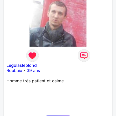
Legolasleblond
Roubaix
-
39 ans
Homme très patient et calme