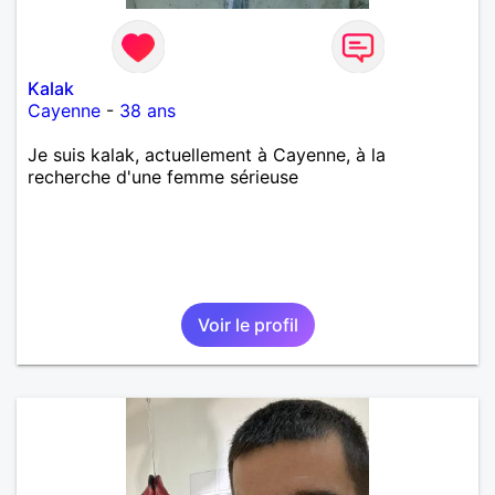
Kalak
Cayenne
-
38 ans
Je suis kalak, actuellement à Cayenne, à la
recherche d'une femme sérieuse
Voir le profil