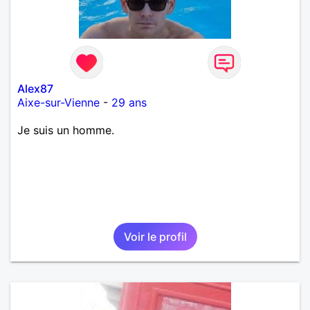
Alex87
Aixe-sur-Vienne
-
29 ans
Je suis un homme.
Voir le profil