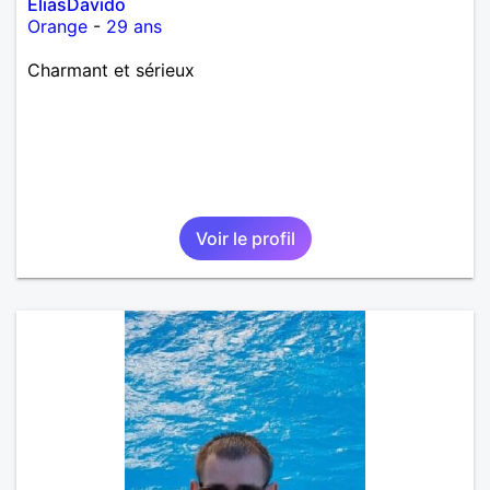
EliasDavido
Orange
-
29 ans
Charmant et sérieux
Voir le profil