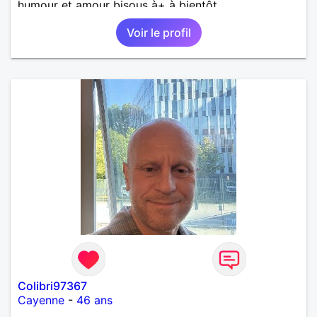
humour et amour bisous à+ à bientôt
Voir le profil
Colibri97367
Cayenne
-
46 ans