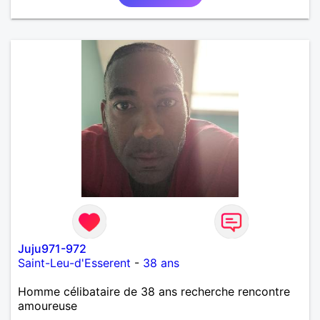
Juju971-972
Saint-Leu-d'Esserent
-
38 ans
Homme célibataire de 38 ans recherche rencontre
amoureuse